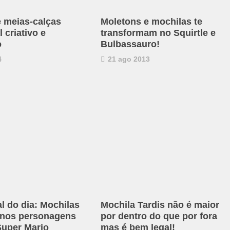
e meias-calças
Moletons e mochilas te
 criativo e
transformam no Squirtle e
o
Bulbassauro!
4
21 ago 2013
al do dia: Mochilas
Mochila Tardis não é maior
 nos personagens
por dentro do que por fora
uper Mario
mas é bem legal!