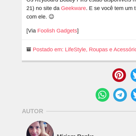
21) no site da
Geekware
. E se você tem um t
com ele. 😉
[Via
Foolish Gadgets
]
Postado em:
LifeStyle
,
Roupas e Acessóri
AUTOR