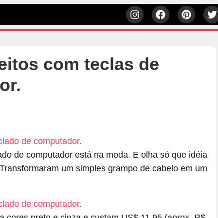
eitos com teclas de
or.
lado de computador está na moda. E olha só que idéia
das. Transformaram um simples grampo de cabelo em um
a cores preto e cinza e custam US$ 11.95 (aprox. R$