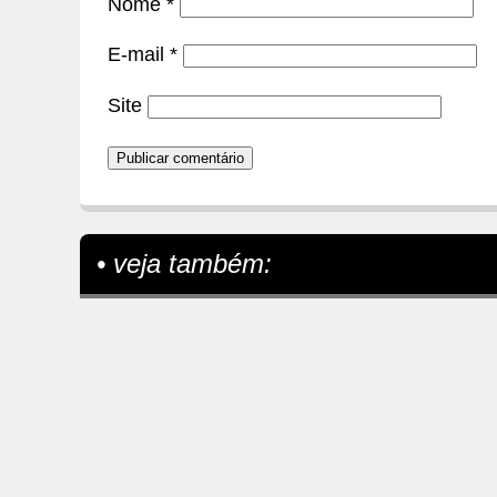
Nome
*
E-mail
*
Site
• veja também: