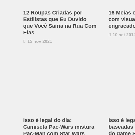
12 Roupas Criadas por
16 Meias 
Estilistas que Eu Duvido
com visual
que Você Sairia na Rua Com
engraçad
Elas
10 set 201
15 nov 2021
Isso é legal do dia:
Isso é leg
Camiseta Pac-Wars mistura
baseadas
Pac-Man com Star Wars
do game S