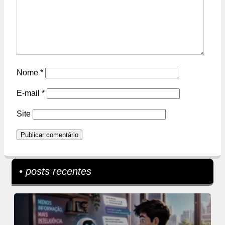
Nome
*
E-mail
*
Site
• posts recentes