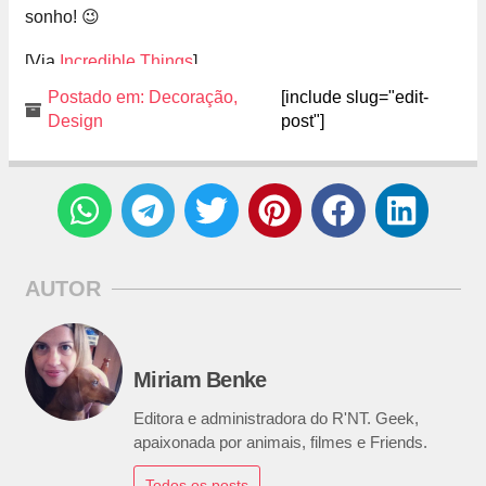
sonho! 😉
[Via
Incredible Things
]
Postado em:
Decoração
,
[include slug="edit-
Design
post"]
AUTOR
Miriam Benke
Editora e administradora do R'NT. Geek,
apaixonada por animais, filmes e Friends.
Todos os posts