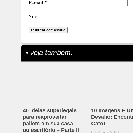
E-mail
*
Site
• veja também:
40 Ideias superlegais
10 Imagens E U
para reaproveitar
Desafio: Encont
pallets em sua casa
Gato!
ou escritório – Parte II
07 nov 2017