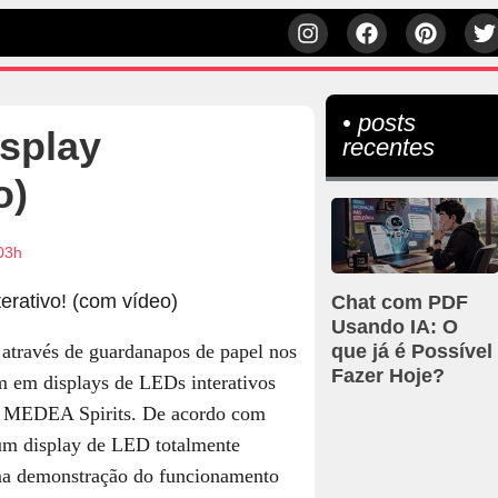
• posts
splay
recentes
o)
03h
Chat com PDF
Usando IA: O
através de guardanapos de papel nos
que já é Possível
Fazer Hoje?
em em displays de LEDs interativos
a MEDEA Spirits. De acordo com
 um display de LED totalmente
ma demonstração do funcionamento