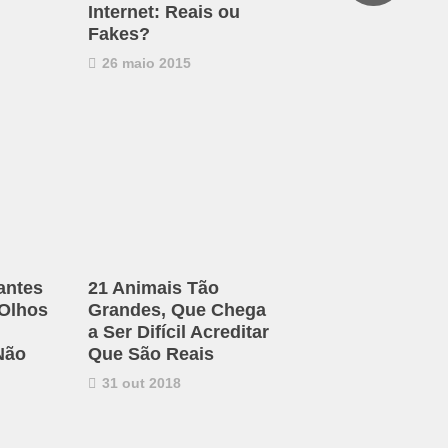
Internet: Reais ou
Fakes?
26 maio 2015
antes
21 Animais Tão
 Olhos
Grandes, Que Chega
a Ser Difícil Acreditar
Não
Que São Reais
31 out 2018