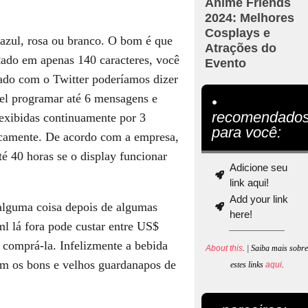
Anime Friends
2024: Melhores
Cosplays e
 azul, rosa ou branco. O bom é que
Atrações do
tado em apenas 140 caracteres, você
Evento
mado com o Twitter poderíamos dizer
vel programar até 6 mensagens e
•
recomendado
 exibidas continuamente por 3
para você:
ticamente. De acordo com a empresa,
té 40 horas se o display funcionar
Adicione seu
link aqui!
Add your link
alguma coisa depois de algumas
here!
 lá fora pode custar entre US$
comprá-la. Infelizmente a bebida
About this
. | Saiba mais sobr
com os bons e velhos guardanapos de
estes links
aqui
.