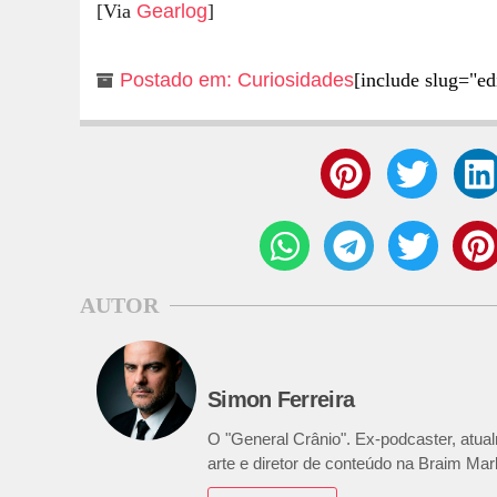
[Via
Gearlog
]
Postado em:
Curiosidades
[include slug="ed
AUTOR
Simon Ferreira
O "General Crânio". Ex-podcaster, atual
arte e diretor de conteúdo na Braim Mar