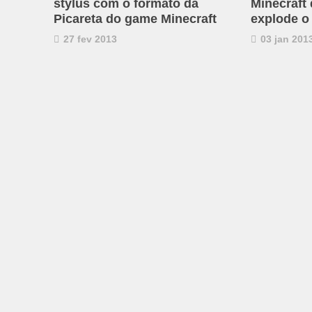
stylus com o formato da
Minecraft
Picareta do game Minecraft
explode o
27 fev 2013
03 jan 201