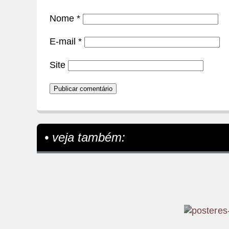
Nome
*
E-mail
*
Site
• veja também: