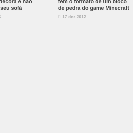
 decora e não
tem o formato de um bloco
 seu sofá
de pedra do game Minecraft
3
17 dez 2012