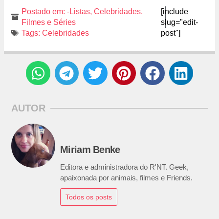
Postado em:
-Listas
,
Celebridades
,
[include
Filmes e Séries
slug="edit-
Tags:
Celebridades
post"]
AUTOR
Miriam Benke
Editora e administradora do R'NT. Geek,
apaixonada por animais, filmes e Friends.
Todos os posts