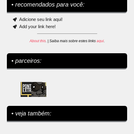
• recomendados para você:
Adicione seu link aqui!
Add your link here!
About this
. | Saiba mais sobre estes links
aqui
.
• parceiros:
• veja também: