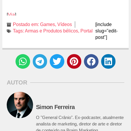
[
Via
]
Postado em:
Games
,
Vídeos
[include
Tags:
Armas e Produtos bélicos
,
Portal
slug="edit-
post"]
AUTOR
Simon Ferreira
O "General Crânio". Ex-podcaster, atualmente
analista de marketing, diretor de arte e diretor
de conteúdo na Braim Marketing.