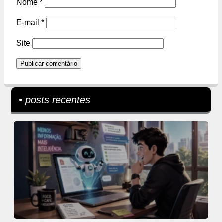
Nome
*
E-mail
*
Site
• posts recentes