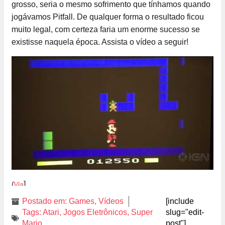
grosso, seria o mesmo sofrimento que tínhamos quando
jogávamos Pitfall. De qualquer forma o resultado ficou
muito legal, com certeza faria um enorme sucesso se
existisse naquela época. Assista o vídeo a seguir!
]
[
Via
Postado em:
Games
,
Vídeos
[include
Tags:
Atari
,
Jogos Eletrônicos
,
Super
slug="edit-
Mario
post"]