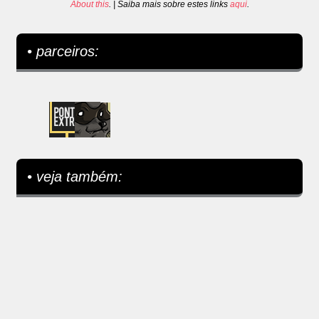
About this
. | Saiba mais sobre estes links
aqui
.
• parceiros:
• veja também: