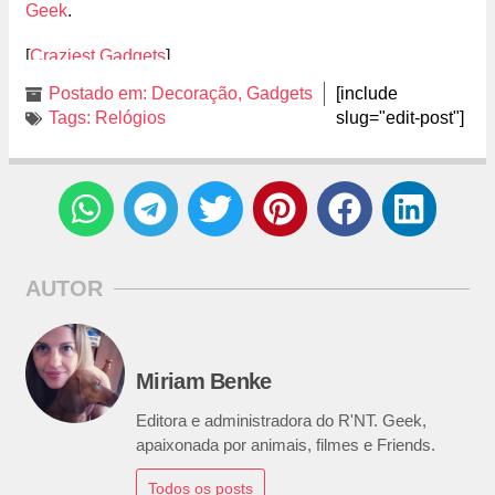
Geek
.
[
Craziest Gadgets
]
Postado em:
Decoração
,
Gadgets
[include
Tags:
Relógios
slug="edit-post"]
AUTOR
Miriam Benke
Editora e administradora do R'NT. Geek,
apaixonada por animais, filmes e Friends.
Todos os posts