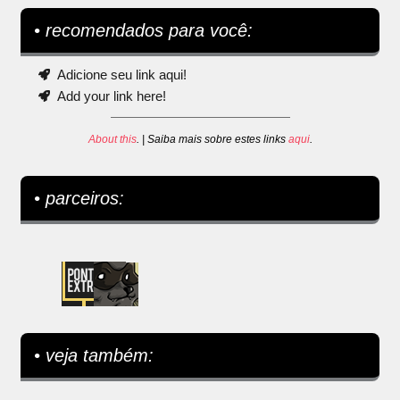
• recomendados para você:
Adicione seu link aqui!
Add your link here!
About this
. | Saiba mais sobre estes links
aqui
.
• parceiros:
• veja também: