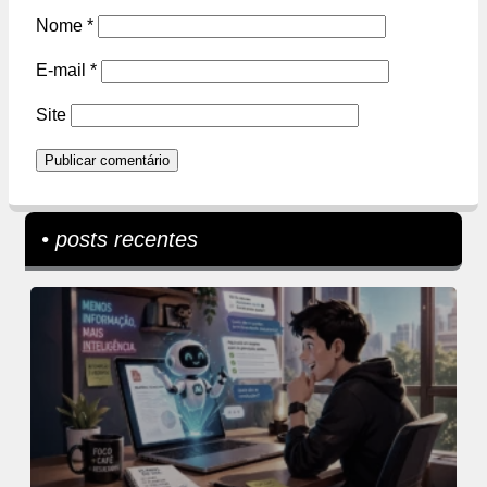
Nome
*
E-mail
*
Site
• posts recentes