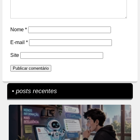
Nome
*
E-mail
*
Site
• posts recentes