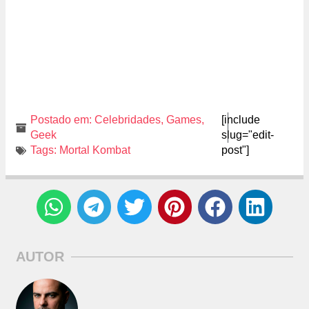
Postado em:
Celebridades
,
Games
,
[include
Geek
slug="edit-
Tags:
Mortal Kombat
post"]
AUTOR