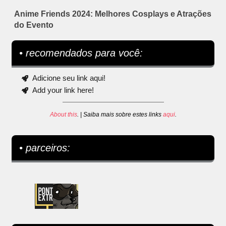
Anime Friends 2024: Melhores Cosplays e Atrações
do Evento
• recomendados para você:
Adicione seu link aqui!
Add your link here!
About this
. | Saiba mais sobre estes links
aqui
.
• parceiros: