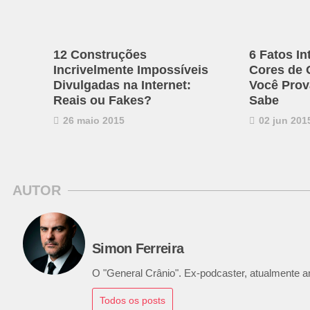
12 Construções
6 Fatos I
Incrivelmente Impossíveis
Cores de 
Divulgadas na Internet:
Você Prov
Reais ou Fakes?
Sabe
26 maio 2015
02 jun 201
AUTOR
Simon Ferreira
O "General Crânio". Ex-podcaster, atualmente ana
Todos os posts