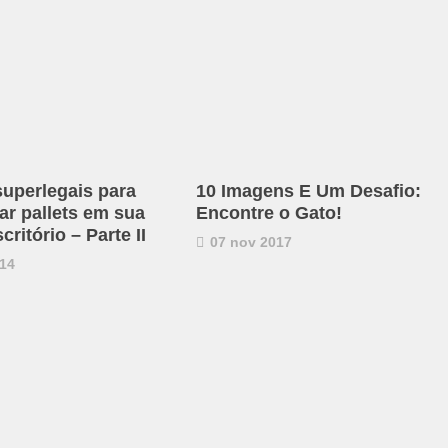
superlegais para
10 Imagens E Um Desafio:
ar pallets em sua
Encontre o Gato!
critório – Parte II
07 nov 2017
14