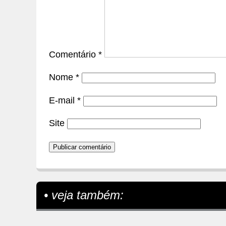
Comentário
*
Nome
*
E-mail
*
Site
• veja também: