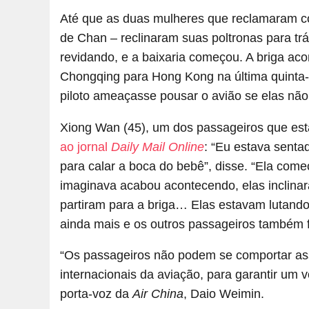
Até que as duas mulheres que reclamaram co
de Chan – reclinaram suas poltronas para tr
revidando, e a baixaria começou. A briga ac
Chongqing para Hong Kong na última quinta-fe
piloto ameaçasse pousar o avião se elas nã
Xiong Wan (45), um dos passageiros que es
ao jornal
Daily Mail Online
: “Eu estava sent
para calar a boca do bebê”, disse. “Ela come
imaginava acabou acontecendo, elas inclina
partiram para a briga… Elas estavam lutando
ainda mais e os outros passageiros também f
“Os passageiros não podem se comportar as
internacionais da aviação, para garantir um v
porta-voz da
Air China
, Daio Weimin.