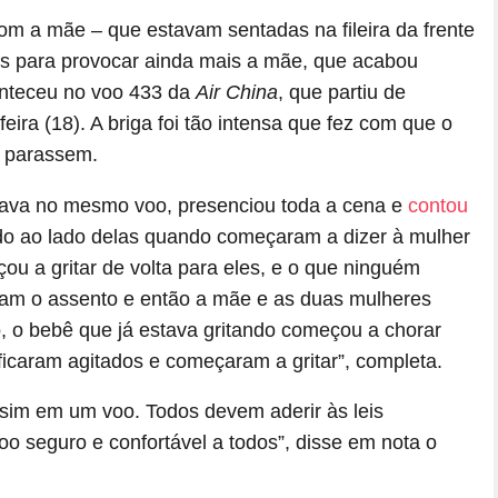
m a mãe – que estavam sentadas na fileira da frente
ás para provocar ainda mais a mãe, que acabou
onteceu no voo 433 da
Air China
, que partiu de
ira (18). A briga foi tão intensa que fez com que o
o parassem.
tava no mesmo voo, presenciou toda a cena e
contou
ado ao lado delas quando começaram a dizer à mulher
çou a gritar de volta para eles, e o que ninguém
ram o assento e então a mãe e as duas mulheres
, o bebê que já estava gritando começou a chorar
icaram agitados e começaram a gritar”, completa.
sim em um voo. Todos devem aderir às leis
oo seguro e confortável a todos”, disse em nota o