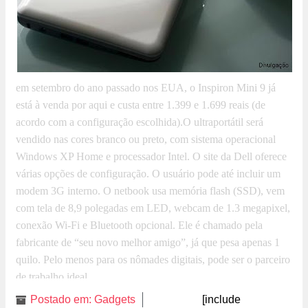
em setembro do ano passado nos EUA, o Inspiron Mini 9 já
está à venda por aqui e custa entre 1.399 e 1.699 reais (de
acordo com a configuração escolhida).O ultraportátil será
vendido nas cores branco ou preto, com sistema operacional
Windows XP Home e processador Intel. O site da Dell oferece
várias opções de configuração. O usuário pode até incluir um
modem 3G interno. O netbook usa memória flash (SSD), vem
com tela de 8,9 polegadas em LED, webcam de 1.3 megapixel,
conexão Wi-Fi e Bluetooth opcional. Ele é chamado pela
fabricante de “seu novo melhor amigo”, já que pesa apenas 1
quilo. Pelo menos para os nômades digitais, pode ser o parceiro
de trabalho ideal.
Postado em:
Gadgets
[include