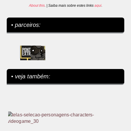
About this
. | Saiba mais sobre estes links
aqui
.
• parceiros:
• veja também: