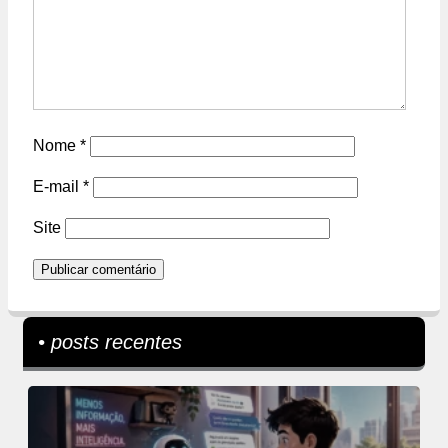
Nome
*
E-mail
*
Site
• posts recentes