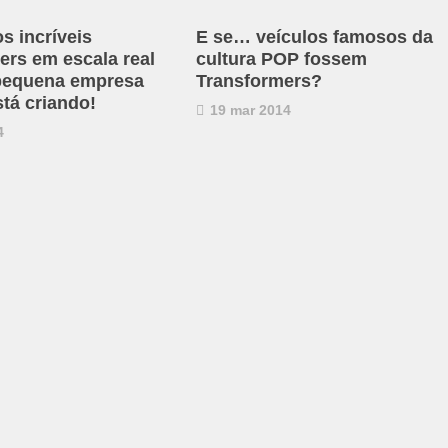
s incríveis
E se… veículos famosos da
ers em escala real
cultura POP fossem
pequena empresa
Transformers?
stá criando!
19 mar 2014
4