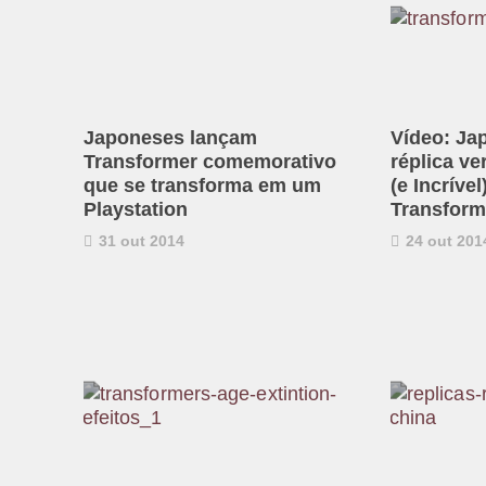
Japoneses lançam
Vídeo: Ja
Transformer comemorativo
réplica ve
que se transforma em um
(e Incríve
Playstation
Transform
31 out 2014
24 out 201