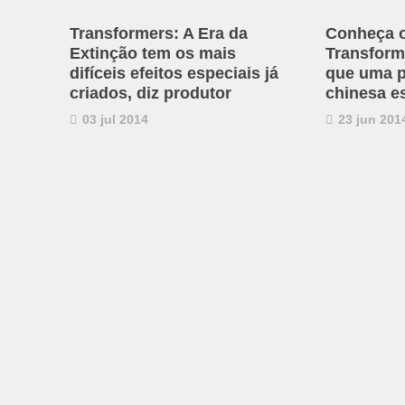
Transformers: A Era da
Conheça o
Extinção tem os mais
Transform
difíceis efeitos especiais já
que uma 
criados, diz produtor
chinesa e
03 jul 2014
23 jun 201