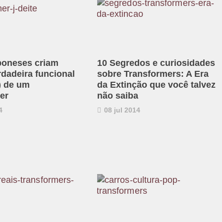
poneses criam
10 Segredos e curiosidades
rdadeira funcional
sobre Transformers: A Era
l) de um
da Extinção que você talvez
er
não saiba
4
08 jul 2014