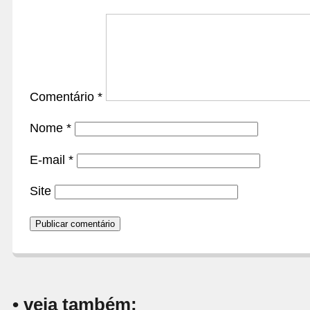
Comentário
*
Nome
*
E-mail
*
Site
• veja também: