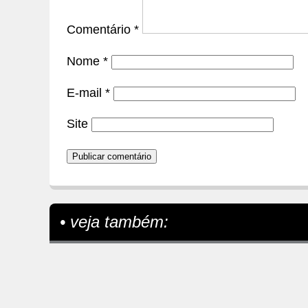
Comentário
*
Nome
*
E-mail
*
Site
• veja também: