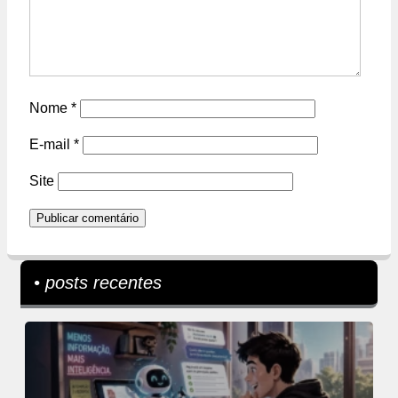
Nome
*
E-mail
*
Site
• posts recentes