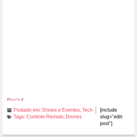
[
PopSci
]
Postado em:
Shows e Eventos
,
Tech
[include
Tags:
Controle Remoto
,
Drones
slug="edit-
post"]