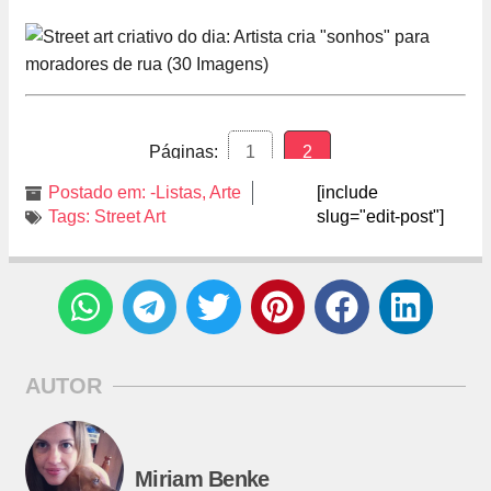
Páginas:
1
2
Postado em:
-Listas
,
Arte
[include
Tags:
Street Art
slug="edit-post"]
AUTOR
Miriam Benke