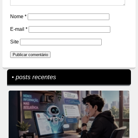
Nome
*
E-mail
*
Site
• posts recentes