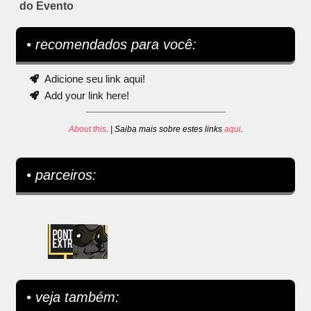
do Evento
• recomendados para você:
Adicione seu link aqui!
Add your link here!
About this
. | Saiba mais sobre estes links
aqui
.
• parceiros:
• veja também: