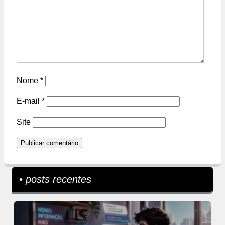
Nome
*
E-mail
*
Site
• posts recentes