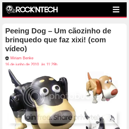
Peeing Dog – Um cãozinho de
brinquedo que faz xixi! (com
vídeo)
Miriam Benke
16 de junho de 2010, às 11:29h