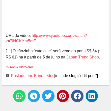
URL do vídeo:
http://www.youtube.com/watch?
v=7INGKYnr5mE
[…] O cãozinho “cute cute” será vendido por US$ 34 (~
R$ 61) na à partir de 5 de julho na
Japan Trend Shop
.
[
Nerd Approved
]
Postado em:
Brinquedos
[include slug="edit-post"]