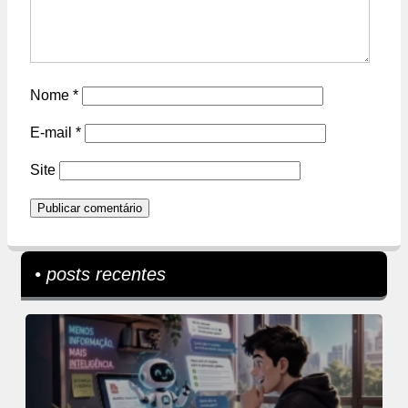
Nome
*
E-mail
*
Site
• posts recentes