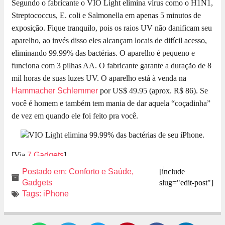
Segundo o fabricante o VIO Light elimina vírus como o H1N1,
Streptococcus, E. coli e Salmonella em apenas 5 minutos de
exposição. Fique tranquilo, pois os raios UV não danificam seu
aparelho, ao invés disso eles alcançam locais de difícil acesso,
eliminando 99.99% das bactérias. O aparelho é pequeno e
funciona com 3 pilhas AA. O fabricante garante a duração de 8
mil horas de suas luzes UV. O aparelho está à venda na
Hammacher Schlemmer
por US$ 49.95 (aprox. R$ 86). Se
você é homem e também tem mania de dar aquela “coçadinha”
de vez em quando ele foi feito pra você.
[Via
7 Gadgets
]
Postado em:
Conforto e Saúde
,
[include
Gadgets
slug="edit-post"]
Tags:
iPhone