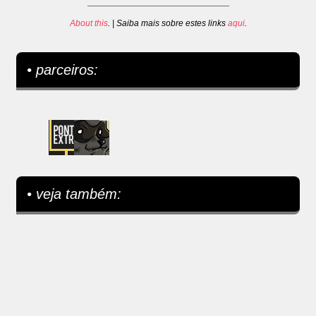
About this
. | Saiba mais sobre estes links
aqui
.
• parceiros:
• veja também: