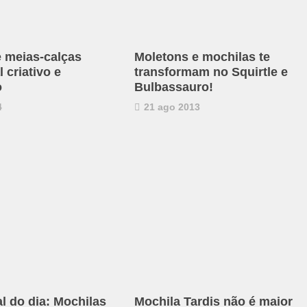
e meias-calças
Moletons e mochilas te
 criativo e
transformam no Squirtle e
o
Bulbassauro!
4
21 ago 2013
al do dia: Mochilas
Mochila Tardis não é maior