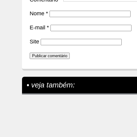
Nome
*
E-mail
*
Site
• veja também: