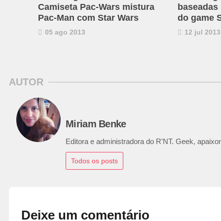
Camiseta Pac-Wars mistura
baseadas
Pac-Man com Star Wars
do game S
05 ago 2013
12 jul 2013
AUTOR
Miriam Benke
Editora e administradora do R'NT. Geek, apaixon
Todos os posts
Deixe um comentário