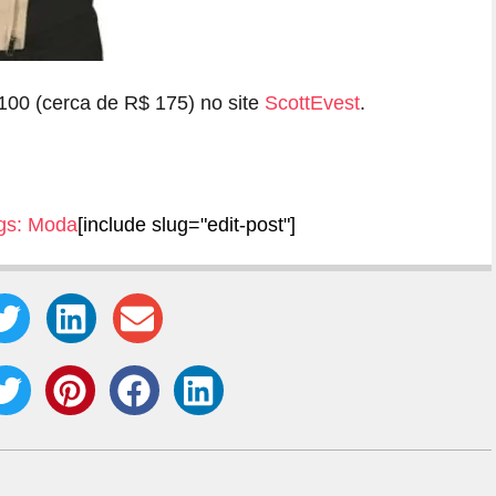
100 (cerca de R$ 175) no site
ScottEvest
.
gs:
Moda
[include slug="edit-post"]