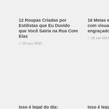
12 Roupas Criadas por
16 Meias 
Estilistas que Eu Duvido
com visual
que Você Sairia na Rua Com
engraçad
Elas
10 set 201
15 nov 2021
Isso é legal do dia:
Isso é leg