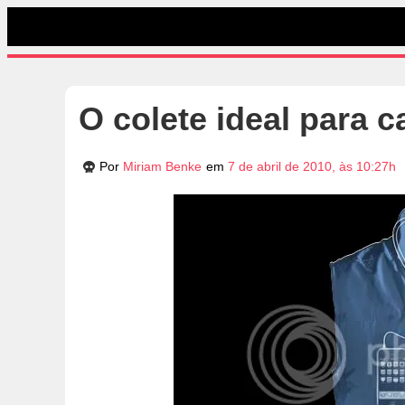
O colete ideal para c
Por
Miriam Benke
em
7 de abril de 2010, às 10:27h