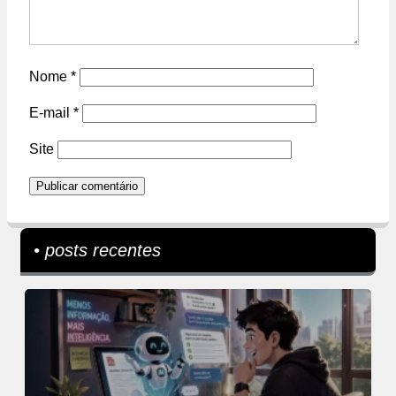
Nome
*
E-mail
*
Site
• posts recentes