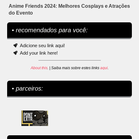
Anime Friends 2024: Melhores Cosplays e Atrações
do Evento
• recomendados para você:
Adicione seu link aqui!
Add your link here!
About this
. | Saiba mais sobre estes links
aqui
.
• parceiros: