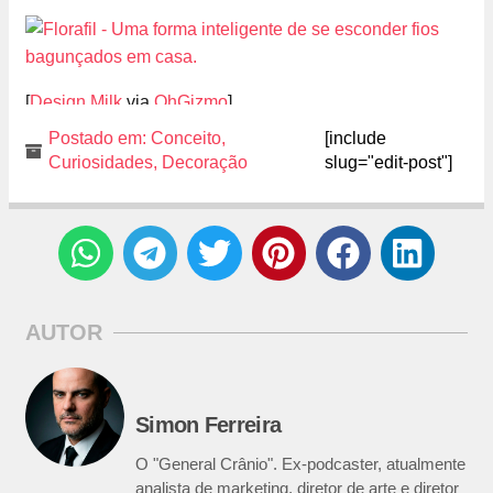
[
Design Milk
via
OhGizmo
]
Postado em:
Conceito
,
[include
Curiosidades
,
Decoração
slug="edit-post"]
AUTOR
Simon Ferreira
O "General Crânio". Ex-podcaster, atualmente
analista de marketing, diretor de arte e diretor