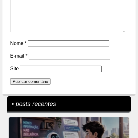
Nome
*
E-mail
*
Site
• posts recentes