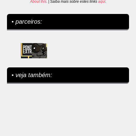
About this
. | Saiba mais sobre estes links
aqui
.
• parceiros:
• veja também: