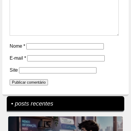
Nome
*
E-mail
*
Site
• posts recentes