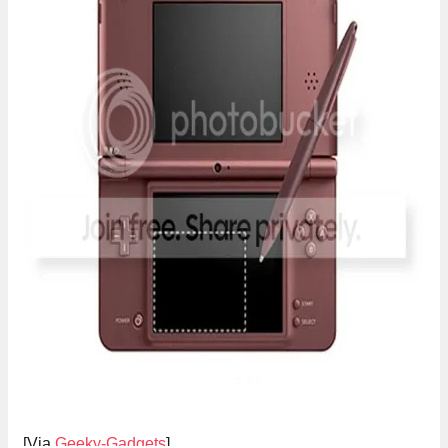
[Via
Geeky-Gadgets
]