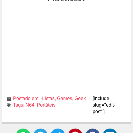
Postado em:
-Listas
,
Games
,
Geek
[include
Tags:
N64
,
Portáteis
slug="edit-
post"]