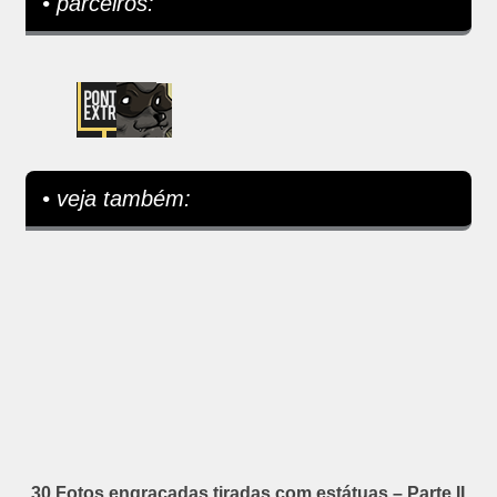
• parceiros:
• veja também:
30 Fotos engraçadas tiradas com estátuas – Parte II