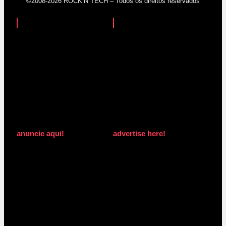
©2008-2026 ROCK’N TECH – Todos os direitos reservados
anuncie aqui!
advertise here!