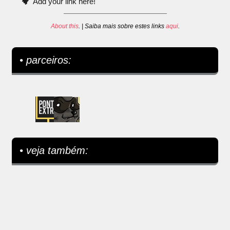
Add your link here!
About this
. | Saiba mais sobre estes links
aqui
.
• parceiros:
• veja também: