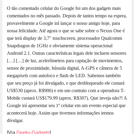
O tão comentado celular do Google foi um dos gadgets mais
comentados no mês passado. Depois de tantos tempo na espera,
provavelmente a Google irá lançar o nosso amigo hoje, para
nossa felicidade. Até agora o que se sabe sobre o Nexus One é
que terá display de 3,7″ touchscreen, processador Qualcomm
Snapdragon de 1GHz e obviamente sistema operacional
Android 2.1. Outras características legais dele incluem sensores
[…]
[…] de luz, acelerômetros para captação de movimentos,
sensor de proximidade, bússula digital, A-GPS e câmera de 5
megapixels com autofoco e flash de LED. Sabemos também
que seu preço já foi divulgado, e que desbloqueado ele custará
US$530 (aprox. R$906) e em um contrato com a operadora T-
Mobile custará US$179.99 (aprox. R$307). Que inveja não?! A
Google irá apresentar seu 1º celular em um evento especial que
acontecerá hoje. Assim que tivermos informações iremos
divulgar.
[Via
Geeky-Gadgets
]