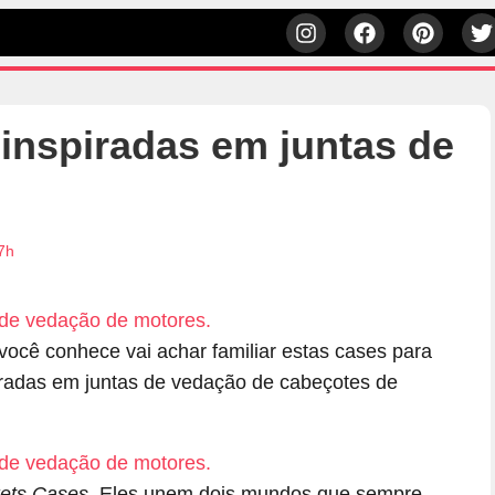
inspiradas em juntas de
7h
cê conhece vai achar familiar estas cases para
radas em juntas de vedação de cabeçotes de
ets Cases
. Eles unem dois mundos que sempre