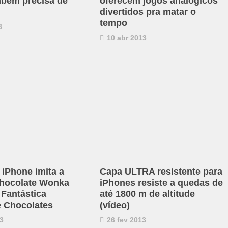
bém precisa de
oferecem jogos analógicos
divertidos pra matar o
tempo
3
10 abr 2013
 iPhone imita a
Capa ULTRA resistente para
chocolate Wonka
iPhones resiste a quedas de
 Fantástica
até 1800 m de altitude
e Chocolates
(vídeo)
3
26 fev 2013