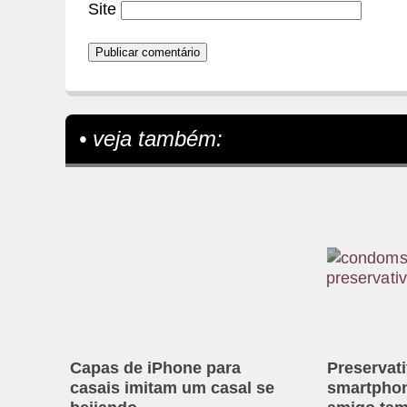
Site
• veja também:
Capas de iPhone para
Preservat
casais imitam um casal se
smartphon