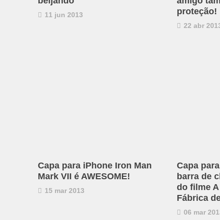
beijando
amigo tam
proteção!
11 jun 2013
22 abr 201
Capa para iPhone Iron Man
Capa para
Mark VII é AWESOME!
barra de 
do filme A
15 mar 2013
Fábrica d
06 mar 201