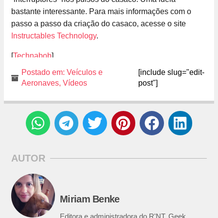
bastante interessante. Para mais informações com o
passo a passo da criação do casaco, acesse o site
Instructables Technology
.
[
Technabob
]
Postado em:
Veículos e
[include slug="edit-
Aeronaves
,
Vídeos
post"]
AUTOR
Miriam Benke
Editora e administradora do R'NT. Geek,