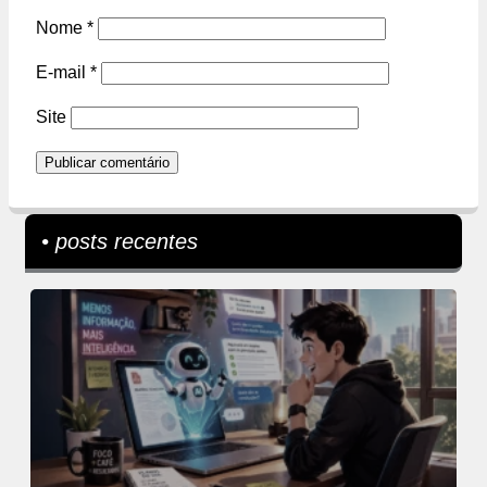
Nome
*
E-mail
*
Site
• posts recentes