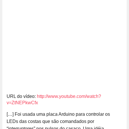
URL do vídeo:
http://www.youtube.com/watch?
v=ZtNEPkwCfx
[…] Foi usada uma placa Arduino para controlar os
LEDs das costas que são comandados por
“interruptores” nos pulsos do casaco. Uma idéia