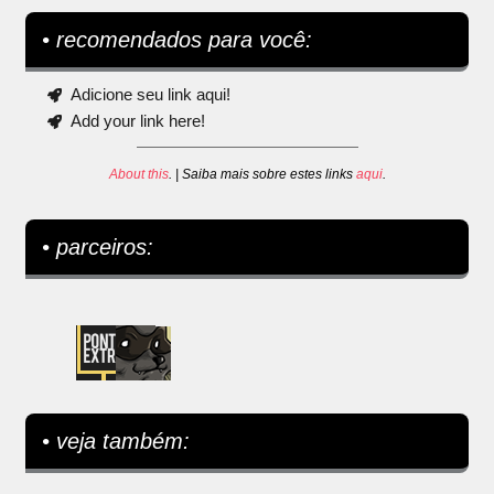
• recomendados para você:
Adicione seu link aqui!
Add your link here!
About this
. | Saiba mais sobre estes links
aqui
.
• parceiros:
• veja também: