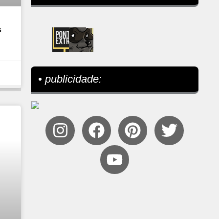
s
• publicidade: