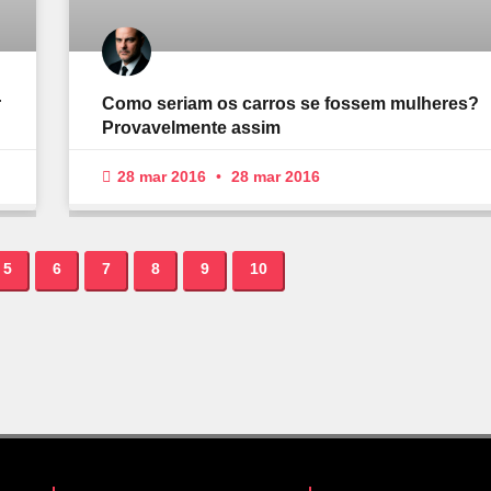
r
Como seriam os carros se fossem mulheres?
Provavelmente assim
28 mar 2016
28 mar 2016
5
6
7
8
9
10