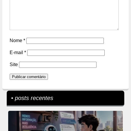
Nome
*
E-mail
*
Site
• posts recentes