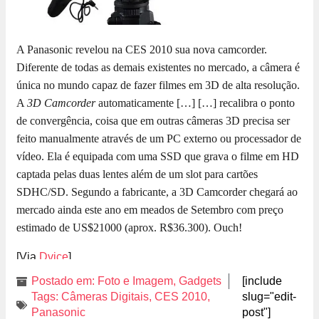
A Panasonic revelou na CES 2010 sua nova camcorder.
Diferente de todas as demais existentes no mercado, a câmera é
única no mundo capaz de fazer filmes em 3D de alta resolução.
A
3D Camcorder
automaticamente […]
[…] recalibra o ponto
de convergência, coisa que em outras câmeras 3D precisa ser
feito manualmente através de um PC externo ou processador de
vídeo. Ela é equipada com uma SSD que grava o filme em HD
captada pelas duas lentes além de um slot para cartões
SDHC/SD. Segundo a fabricante, a 3D Camcorder chegará ao
mercado ainda este ano em meados de Setembro com preço
estimado de US$21000 (aprox. R$36.300). Ouch!
[Via
Dvice
]
Postado em:
Foto e Imagem
,
Gadgets
[include
Tags:
Câmeras Digitais
,
CES 2010
,
slug="edit-
Panasonic
post"]