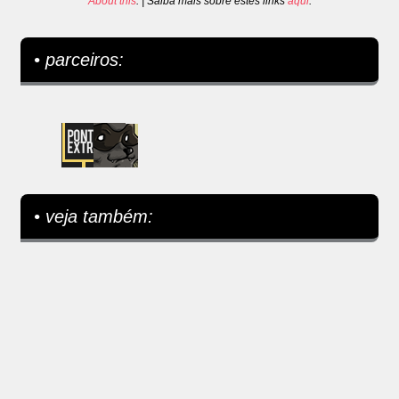
About this
. | Saiba mais sobre estes links
aqui
.
• parceiros:
• veja também: