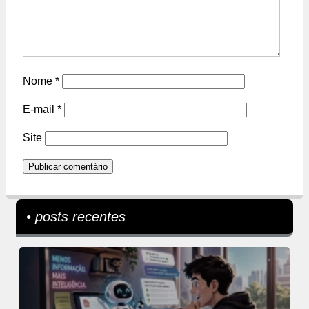
Nome
*
E-mail
*
Site
• posts recentes