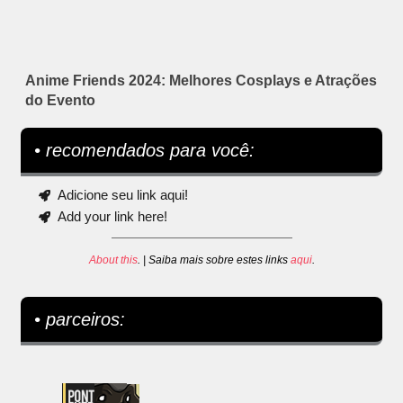
Anime Friends 2024: Melhores Cosplays e Atrações
do Evento
• recomendados para você:
Adicione seu link aqui!
Add your link here!
About this
. | Saiba mais sobre estes links
aqui
.
• parceiros: