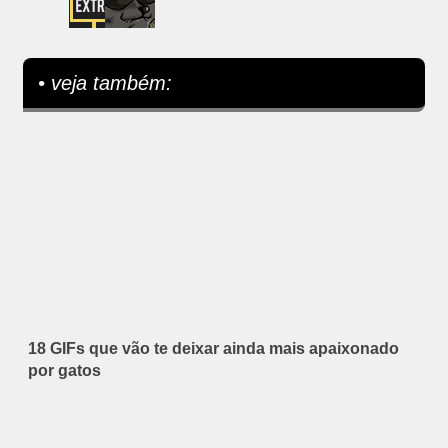
• veja também:
18 GIFs que vão te deixar ainda mais apaixonado
por gatos