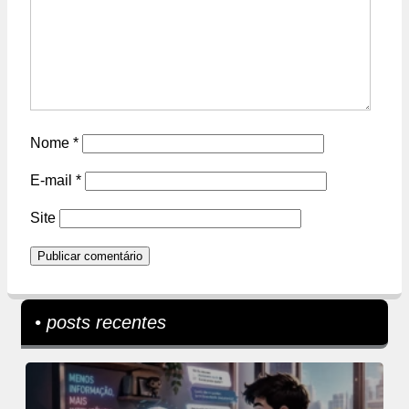
Nome
*
E-mail
*
Site
• posts recentes