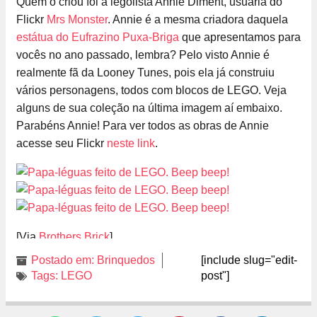
Quem o criou foi a legolista Annie Diment, usuária do
Flickr
Mrs Monster
. Annie é a mesma criadora daquela
estátua do Eufrazino Puxa-Briga
que apresentamos para
vocês no ano passado, lembra? Pelo visto Annie é
realmente fã da Looney Tunes, pois ela já construiu
vários personagens, todos com blocos de LEGO. Veja
alguns de sua coleção na última imagem aí embaixo.
Parabéns Annie! Para ver todos as obras de Annie
acesse seu Flickr
neste link
.
[Via
Brothers Brick
]
Postado em:
Brinquedos
[include slug="edit-
Tags:
LEGO
post"]