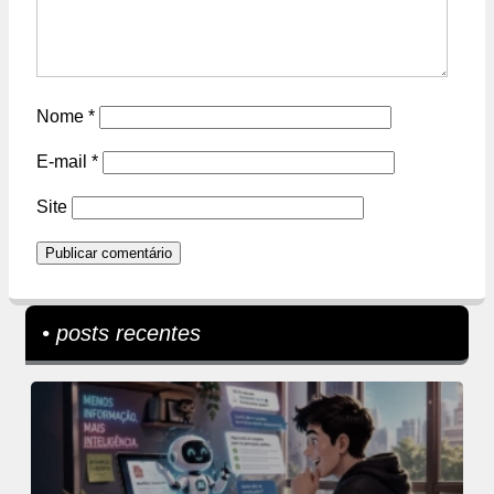
Nome
*
E-mail
*
Site
• posts recentes