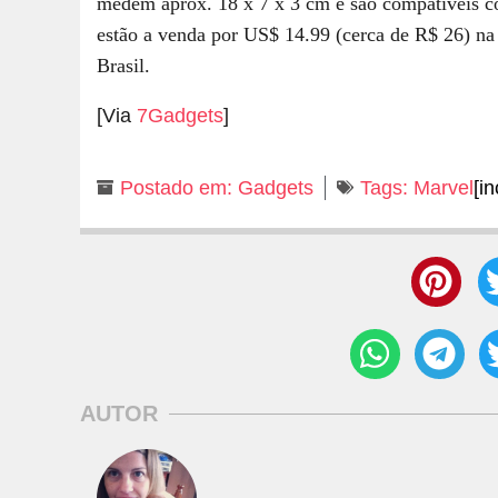
medem aprox. 18 x 7 x 3 cm e são compatíveis c
estão a venda por US$ 14.99 (cerca de R$ 26) n
Brasil.
[Via
7Gadgets
]
Postado em:
Gadgets
Tags:
Marvel
[i
AUTOR