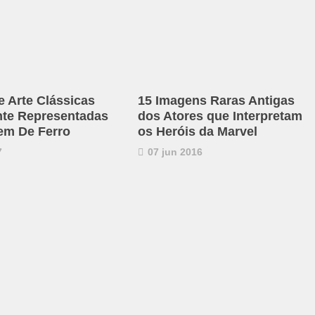
e Arte Clássicas
15 Imagens Raras Antigas
nte Representadas
dos Atores que Interpretam
em De Ferro
os Heróis da Marvel
7
07 jun 2016