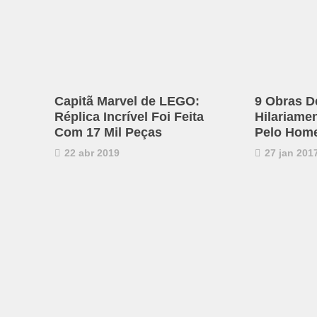
Capitã Marvel de LEGO:
9 Obras D
Réplica Incrível Foi Feita
Hilariame
Com 17 Mil Peças
Pelo Hom
22 abr 2019
27 jan 201