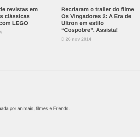
de revistas em
Recriaram o trailer do filme
s clássicas
Os Vingadores 2: A Era de
s com LEGO
Ultron em estilo
“Cospobre”. Assista!
4
26 nov 2014
ada por animais, filmes e Friends.