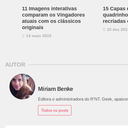
11 Imagens interativas
15 Capas 
comparam os Vingadores
quadrinho
atuais com os clássicos
recriada
originais
10 dez 201
14 maio 2015
AUTOR
Miriam Benke
Editora e administradora do R'NT. Geek, apaixon
Todos os posts