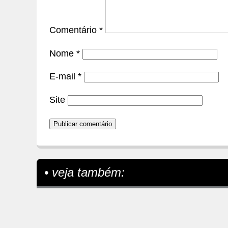
Comentário
*
Nome
*
E-mail
*
Site
• veja também: