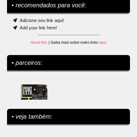
• recomendados para você:
Adicione seu link aqui!
Add your link here!
About this
. | Saiba mais sobre estes links
aqui
.
• parceiros:
• veja também: