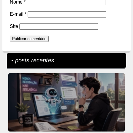
Nome
*
E-mail
*
Site
• posts recentes