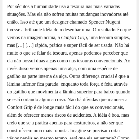
Por séculos a humanidade usa a tesoura nas mais variadas
situações. Mas ela não sofreu muitas mudanças inovadoras até
então. Isso até que um designer chamado Spencer Nugent
tivesse a brilhante idéia de redesenhar uma. O resultado é o que
vemos na imagem acima, a
Confort Grip
, uma tesoura simples,
mas […]
[…] rápida, prática e super fácil de ser usada. Não há
muito o que se falar da tesoura, apenas podemos perceber que
ela não possui duas alças como nas tesouras convencionais. Ao
invés disso vemos apenas uma alça, com uma espécie de
gatilho na parte interna da alça. Outra diferença crucial é que a
lâmina inferior fica parada, enquanto toda força é feita através
do gatilho que movimenta a lâmina superior para baixo quando
se está cortando alguma coisa. Não há dúvidas que manuser a
Confort Grip é de longe mais fácil do que as convencionais,
além de oferecer menos riscos de acidentes. A idéia é boa, mas
creio que seja prática apenas para costureiros, a não ser que
construíssem uma mais robusta. Imagine se precisar cortar
vários papéis ao mesmo tempo, será que ela aguentaria? Como