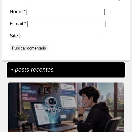
Nome
*
E-mail
*
Site
• posts recentes