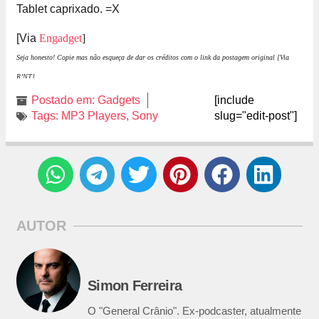
Tablet caprixado. =X
[Via
Engadget
]
Seja honesto! Copie mas não esqueça de dar os créditos com o link da postagem original [Via
R’NT].
Postado em:
Gadgets
[include
Tags:
MP3 Players
,
Sony
slug="edit-post"]
AUTOR
Simon Ferreira
O "General Crânio". Ex-podcaster, atualmente