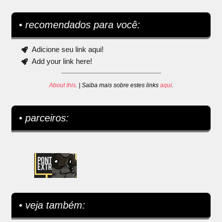
• recomendados para você:
Adicione seu link aqui!
Add your link here!
About this
. | Saiba mais sobre estes links
aqui
.
• parceiros:
• veja também: