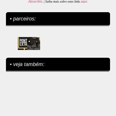
About this
. | Saiba mais sobre estes links
aqui
.
• parceiros:
• veja também: