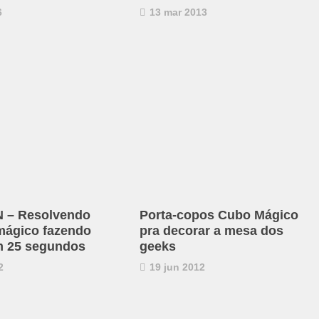
6
13 mar 2013
 – Resolvendo
Porta-copos Cubo Mágico
mágico fazendo
pra decorar a mesa dos
m 25 segundos
geeks
2
19 jun 2012