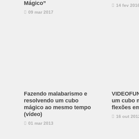
Mágico”
14 fev 201
09 mar 2017
Fazendo malabarismo e
VIDEOFUN
resolvendo um cubo
um cubo 
mágico ao mesmo tempo
flexões e
(vídeo)
16 out 201
01 mar 2013