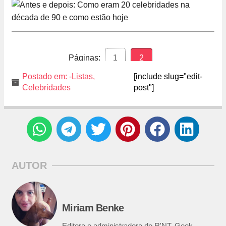
Páginas:
1
2
Postado em:
-Listas
,
[include slug="edit-
Celebridades
post"]
AUTOR
Miriam Benke
Editora e administradora do R'NT. Geek,