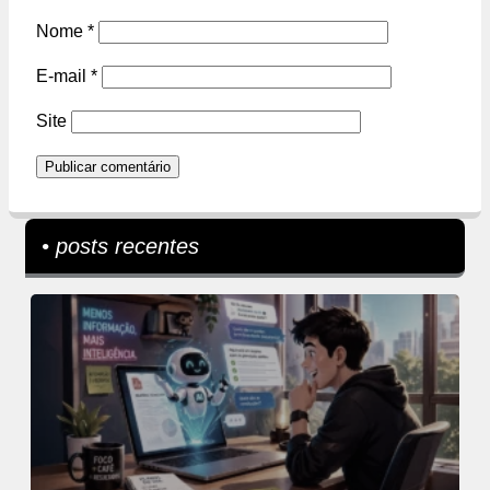
Nome
*
E-mail
*
Site
• posts recentes