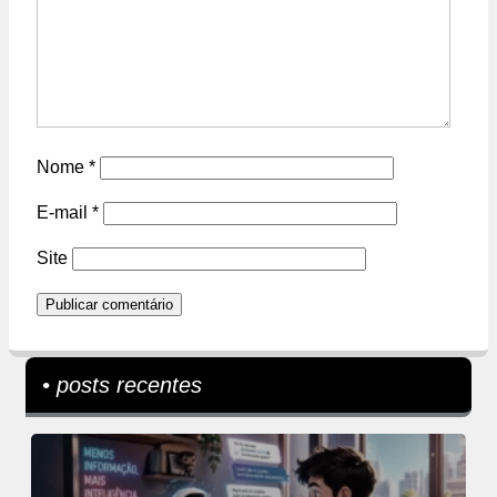
Nome
*
E-mail
*
Site
• posts recentes