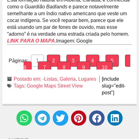
como o
Guardião Badlands
e parece notavelmente
semelhante a um índio nativo americano que veste um
cocar indígena. Se você reparar bem, parece que ele
está usando um par de fones de ouvido, mas esse
“adorno” é na verdade uma estrada criada pelo homem.
LINK PARA O MAPA
.
Imagem: Google
Páginas:
1
2
3
4
5
6
7
8
9
10
Postado em:
-Listas
,
Galeria
,
Lugares
[include
Tags:
Google Maps Street View
slug="edit-
post"]