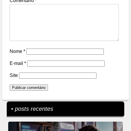
Comentário
*
Nome
*
E-mail
*
Site
• posts recentes