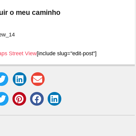
guir o meu caminho
ps Street View
[include slug="edit-post"]