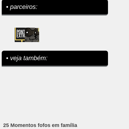
• parceiros:
• veja também:
25 Momentos fofos em família