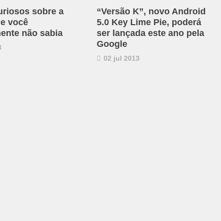
uriosos sobre a
“Versão K”, novo Android
e você
5.0 Key Lime Pie, poderá
ente não sabia
ser lançada este ano pela
Google
3
02 jul 2013