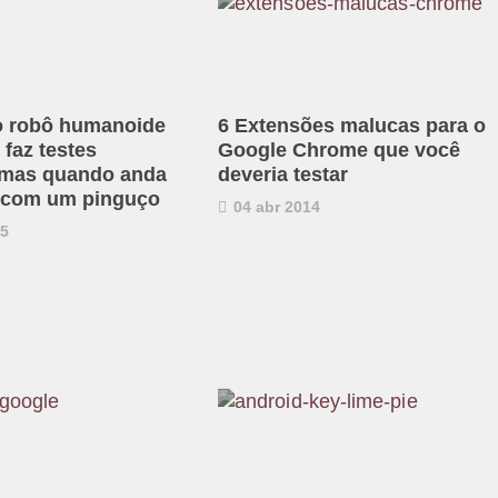
o robô humanoide
6 Extensões malucas para o
faz testes
Google Chrome que você
 mas quando anda
deveria testar
 com um pinguço
04 abr 2014
15