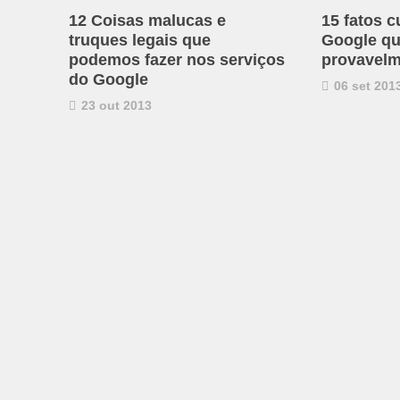
12 Coisas malucas e
15 fatos c
truques legais que
Google qu
podemos fazer nos serviços
provavelm
do Google
06 set 201
23 out 2013