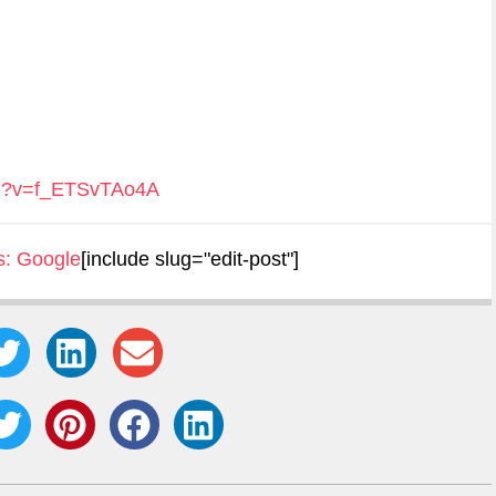
ch?v=f_ETSvTAo4A
s:
Google
[include slug="edit-post"]