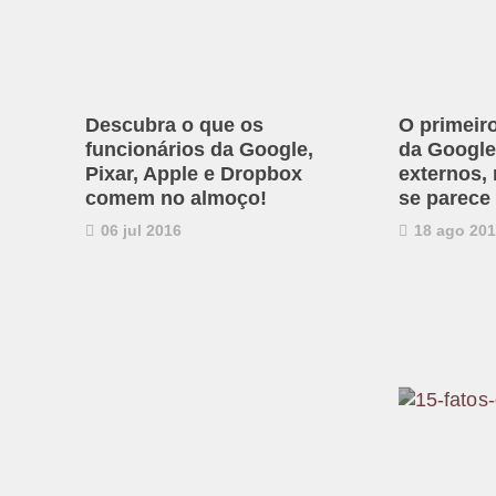
Descubra o que os
O primeir
funcionários da Google,
da Google 
Pixar, Apple e Dropbox
externos,
comem no almoço!
se parece
06 jul 2016
18 ago 20