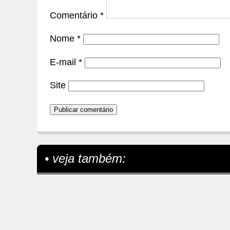
Comentário
*
Nome
*
E-mail
*
Site
• veja também: